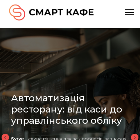
Фінансове
планування та
управління бюджетом
ресторану
Будь-який ресторан, незалежно від формату та