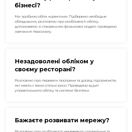
бізнесі?
Ми зробимо облік коректним. Підберемо необхідне
обладнання, розповімо про особливості обліку,
допоможемо зі створенням фінансової моделі, проведемо
навчання персоналу.
Незадоволені обліком у
своєму ресторані?
Розповімо про переваги програми та досвід підприємств,
які мають с вами спільні риси. Проведемо аудит
управлінського обліку та системи безпеки.
Бажаєте розвивати мережу?
Розповімо про особливості мережевого управління та