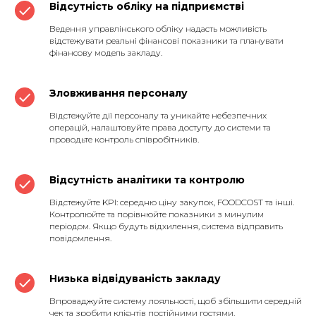
Відсутність обліку на підприємстві
Ведення управлінського обліку надасть можливість
відстежувати реальні фінансові показники та планувати
фінансову модель закладу.
Зловживання персоналу
Відстежуйте дії персоналу та уникайте небезпечних
операцій, налаштовуйте права доступу до системи та
проводьте контроль співробітників.
Відсутність аналітики та контролю
Відстежуйте KPI: середню ціну закупок, FOODCOST та інші.
Контролюйте та порівнюйте показники з минулим
періодом. Якщо будуть відхилення, система відправить
повідомлення.
Низька відвідуваність закладу
Впроваджуйте систему лояльності, щоб збільшити середній
чек та зробити клієнтів постійними гостями.