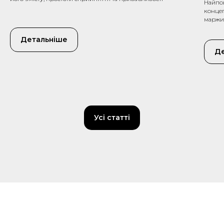
Найпо
конце
маржи
Детальніше
Д
Усі статті