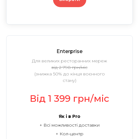
Enterprise
Для великих ресторанних мереж
від 2 798 грн/міс
(знижка 50% до кінця воєнного
стану)
Від 1 399 грн/міс
Як і в Pro
+ Всі можливості доставки
+ Кол-центр