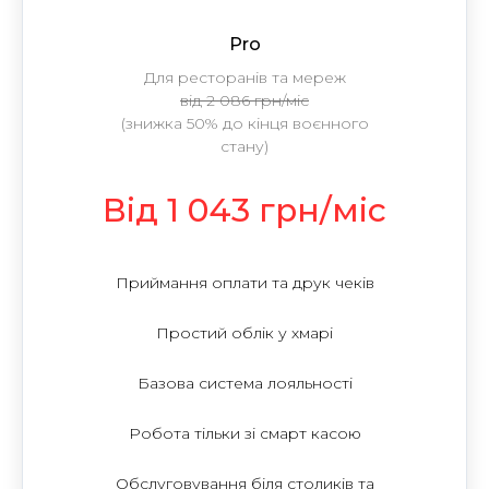
Pro
Для ресторанів та мереж
від 2 086 грн/міс
(знижка 50% до кінця воєнного
стану)
Від 1 043 грн/міс
Приймання оплати та друк чеків
Простий облік у хмарі
Базова система лояльності
Робота тільки зі смарт касою
Обслуговування біля столиків та