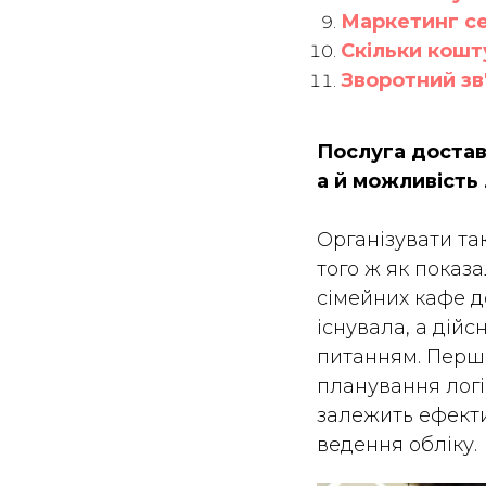
Маркетинг се
Скільки кошт
Зворотний зв'
Послуга достав
а й можливість 
Організувати так
того ж як показа
сімейних кафе д
існувала, а дій
питанням. Перш 
планування логі
залежить ефекти
ведення обліку.