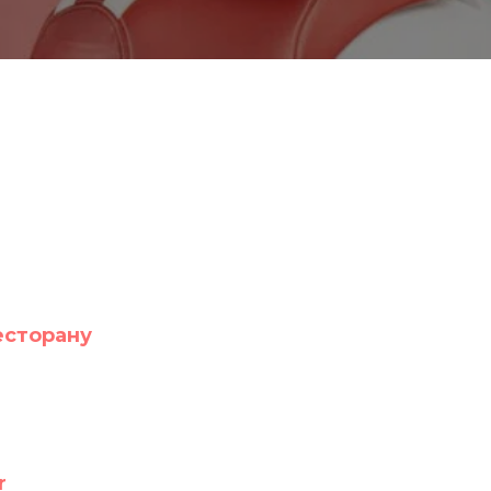
есторану
r