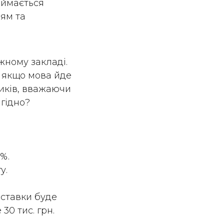
аймається
ям та
жному закладі.
 якщо мова йде
ників, вважаючи
гідно?
%.
у.
оставки буде
 30 тис. грн.