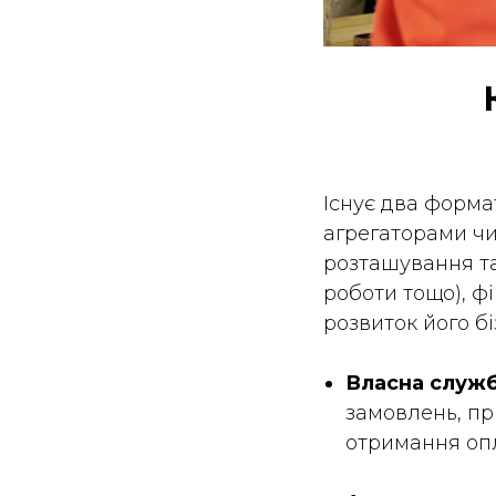
Існує два форма
агрегаторами чи
розташування т
роботи тощо)
, ф
розвиток його бі
Власна служ
замовлень, пр
отримання оп