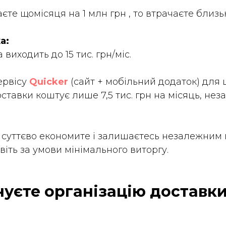
аєте
щомісяця
на 1 млн грн , то втрачаєте близьк
а:
 виходить до 15 тис. грн/
міс
.
ервісу
Quicker
(сайт + мобільний додаток) для
оставки
коштує лише 7,5 тис. грн на місяць, нез
 суттєво економите і залишаєтесь незалежним 
віть за умови мінімального виторгу.
уєте організацію доставки