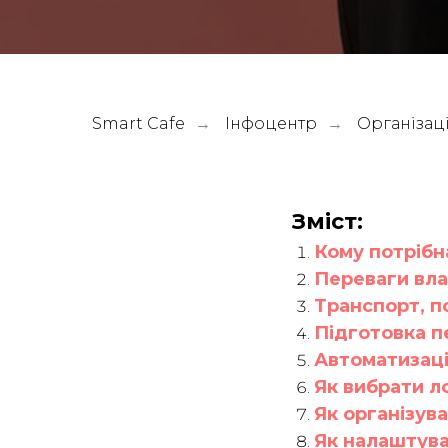
Smart Cafe
Інфоцентр
Організаці
→
→
Зміст:
Кому потрібн
Переваги вла
Транспорт, п
Підготовка п
Автоматизаці
Як вибрати л
Як організува
Як налаштува