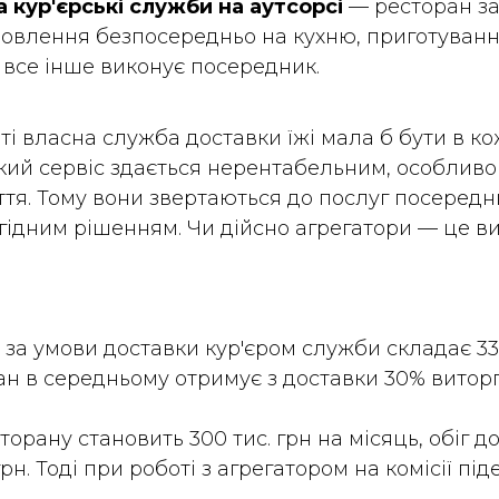
 кур'єрські служби на аутсорсі
— ресторан з
овлення безпосередньо на кухню, приготуванн
 все інше виконує посередник.
ті власна служба доставки їжі мала б бути в ко
кий сервіс здається нерентабельним, особливо
ття. Тому вони звертаються до послуг посеред
гідним рішенням. Чи дійсно агрегатори — це ви
o за умови доставки кур'єром служби складає 33
ан
в середньому отримує
з доставки
30% виторг
орану становить 300 тис. грн на місяць, обіг д
рн. Тоді при роботі з агрегатором на комісії піде