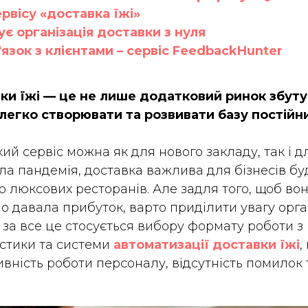
рвісу «доставка їжі»
ує організація доставки з нуля
язок з клієнтами – сервіс FeedbackHunter
ки їжі — це не лише додатковий ринок збуту
легко створювати та розвивати базу постійни
ий сервіс можна як для нового закладу, так і д
ла пандемія, доставка важлива для бізнесів бу
о люксових ресторанів. Але задля того, щоб во
сно давала прибуток, варто приділити увагу орг
за все це стосується вибору формату роботи з 
стики та системи
автоматизації доставки їжі
,
вність роботи персоналу, відсутність помилок 