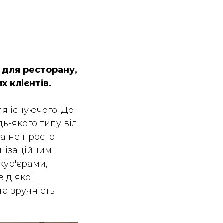
 для ресторану,
х клієнтів.
ля існуючого. До
дь-якого типу від
на не просто
анізаційним
кур'єрами,
 від якої
та зручність