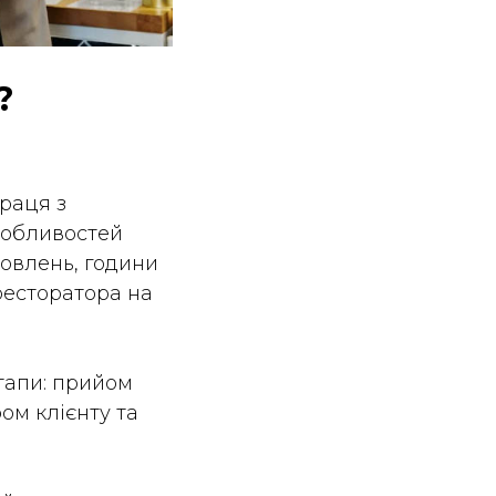
?
праця з
особливостей
мовлень, години
ресторатора на
тапи: прийом
ом клієнту та