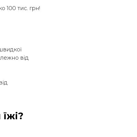
о 100 тис. грн!
 швидкої
алежно від
від
 їжі?