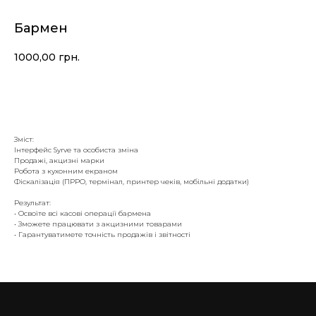
Бармен
1000,00
грн.
Записатись
Зміст:
Інтерфейс Syrve та особиста зміна
Продажі, акцизні марки
Робота з кухонним екраном
Фіскалізація (ПРРО, термінал, принтер чеків, мобільні додатки)
Результат:
• Освоїте всі касові операції бармена
• Зможете працювати з акцизними товарами
• Гарантуватимете точність продажів і звітності