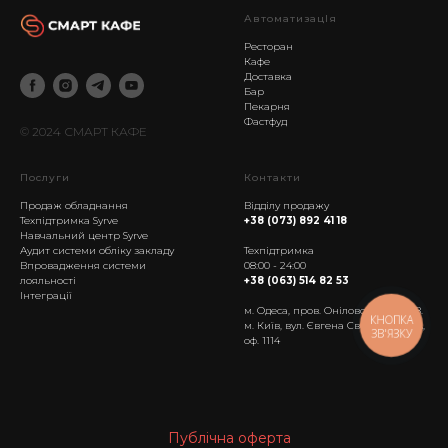
АвтоматизацІя
Ресторан
Кафе
Доставка
Бар
Пекарня
Фастфуд
© 2024 СМАРТ КАФЕ
Послуги
Контакти
Продаж обладнання
Відділу продажу
Техпідтримка Syrve
+38 (073) 892 41 18
Навчальний центр Syrve
------------------
Аудит системи обліку закладу
Техпідтримка
Впровадження системи
08:00 - 24:00
лояльності
+38 (063) 514 82 53
Інтеграції
м. Одеса, пров. Онілової, б.18, оф. 8.
КНОПКА
м. Київ, вул. Євгена Сверстюка, 11А,
ЗВ'ЯЗКУ
оф. 1114
Публічна оферта