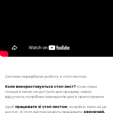
Cистема передбачає роботу зі стоп-листом.
Коли використовується стоп-лист?
Коли певні
позиції із меню не доступні для продажу через
відсутність потрібних інгредієнтів для їх приготування.
Щоб
працювати зі стоп-листом
, потрібно мати на це
доступ. Зі стоп-листом можуть працювати:
керуючий,