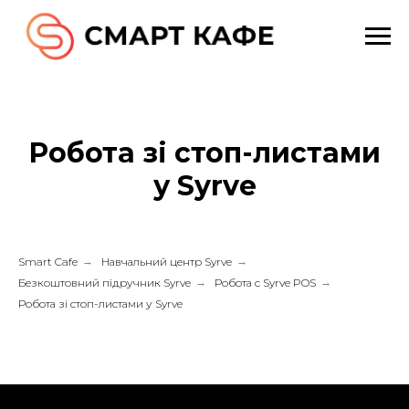
Робота зі стоп-листами
у Syrve
Smart Cafe
→
Навчальний центр Syrve
→
Безкоштовний підручник Syrve
→
Робота с Syrve POS
→
Робота зі стоп-листами у Syrve