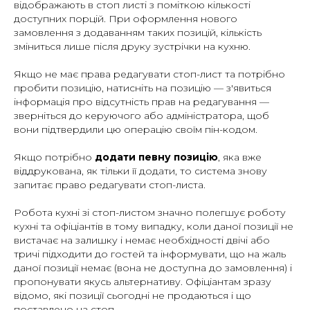
відображають в стоп листі з поміткою кількості
доступних порцій. При оформлення нового
замовлення з додаванням таких позицій, кількість
зміниться лише після друку зустрічки на кухню.
Якщо не має права редагувати стоп-лист та потрібно
пробити позицію, натисніть на позицію — з'явиться
інформація про відсутність прав на редагування —
зверніться до керуючого або адміністратора, щоб
вони підтвердили цю операцію своїм пін-кодом.
Якщо потрібно
додати певну позицію
, яка вже
віддрукована, як тільки її додати, то система знову
запитає право редагувати стоп-листа.
Робота кухні зі стоп-листом значно полегшує роботу
кухні та офіціантів в тому випадку, коли даної позиції не
вистачає на залишку і немає необхідності двічі або
тричі підходити до гостей та інформувати, що на жаль
даної позиції немає (вона не доступна до замовлення) і
пропонувати якусь альтернативу. Офіціантам зразу
відомо, які позиції сьогодні не продаються і що
поставлено на стоп.