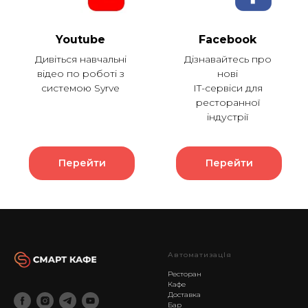
Youtube
Facebook
Дивіться навчальні
Дізнавайтесь про
відео по роботі з
нові
системою Syrve
IT-сервіси для
ресторанної
індустрії
Перейти
Перейти
АвтоматизацІя
Ресторан
Кафе
Доставка
Бар