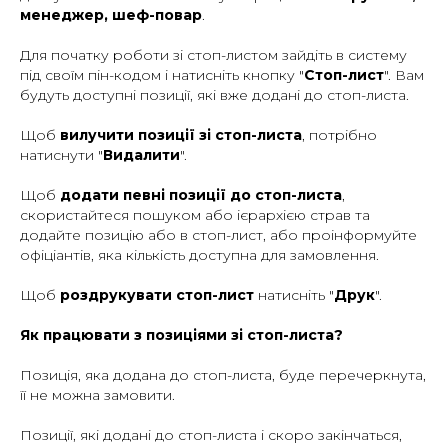
менеджер, шеф-повар
.
Для початку роботи зі стоп-листом зайдіть в систему
під своїм пін-кодом і натисніть кнопку "
Стоп-лист
". Вам
будуть доступні позиції, які вже додані до стоп-листа.
Щоб
вилучити позиції зі стоп-листа
, потрібно
натиснути "
Видалити
".
Щоб
додати певні позиції до стоп-листа
,
скористайтеся пошуком або ієрархією страв та
додайте позицію або в стоп-лист, або проінформуйте
офіціантів, яка кількість доступна для замовлення.
Щоб
роздрукувати стоп-лист
натисніть "
Друк
".
Як працювати з позиціями зі стоп-листа?
Позиція, яка додана до стоп-листа, буде перечеркнута,
її не можна замовити.
Позиції, які додані до стоп-листа і скоро закінчаться,