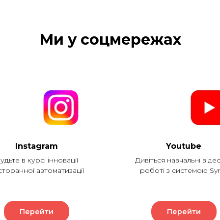
Ми у соцмережах
Instagram
Youtube
удьте в курсі інновації
Дивіться навчальні віде
сторанної автоматизації
роботі з системою Syr
Перейти
Перейти