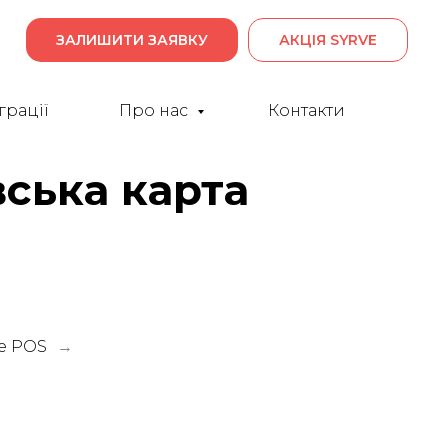
ЗАЛИШИТИ ЗАЯВКУ
АКЦІЯ SYRVE
грації
Про нас
Контакти
вська карта
ve POS
→