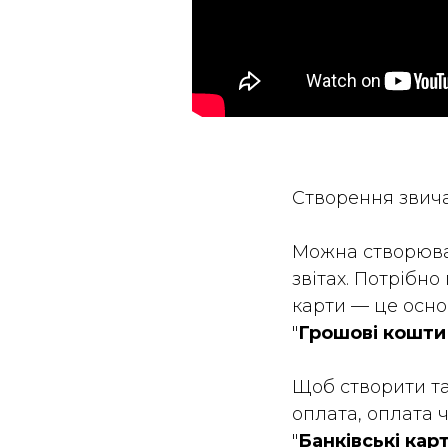
Створення звича
Можна створюват
звітах. Потрібно
карти — це осно
"
Грошові кошти
Щоб створити та
оплата, оплата 
"
Банківські кар