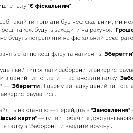
иште галу "
Є фіскальним
".
щоб такий тип оплати був нефіскальним, ми мож
гроші також будуть заходити на рахунок "
Грошо
е не будуть потрапляти на фіскальний реєстрато
овніть статтю кеш-флоу та натисніть "
Зберегти
удь-який тип оплати заборонити використовуват
и в даний тип оплати — встановити галку "
Заб
у
" — "
Зберегти
". І цьому випадку даний тип опла
е використовуватися.
айдіть на станцію — перейдіть в "
Замовлення
" 
івські карти
" — тут ви побачите доступні варі
іть галку з "Забороняти вводити вручну".