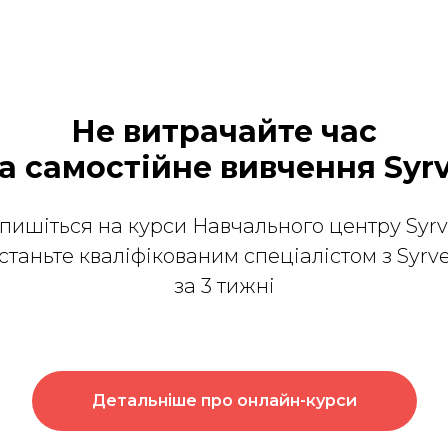
Не витрачайте час
а самостійне вивчення Syr
пишіться на курси Навчального центру Syrv
станьте кваліфікованим спеціалістом з Syrv
за 3 тижні
Детальніше про онлайн-курси