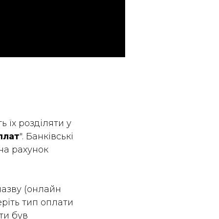
 їх розділяти у
плат
". Банківські
на рахунок
назву (онлайн
ріть тип оплати
ти був