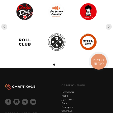
КНОПКА
ЗВ'ЯЗКУ
АвтоматизацІя
Ресторан
Кафе
Доставка
Бар
Пекарня
Фастфуд