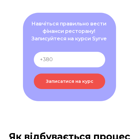
Навчіться правильно вести
фінанси ресторану!
Записуйтеся на курси Syrve
Записатися на курс
Як відбувається процес