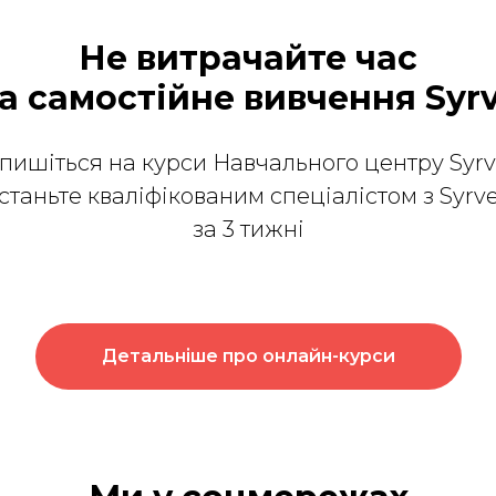
Не витрачайте час
а самостійне вивчення Syr
пишіться на курси Навчального центру Syrv
станьте кваліфікованим спеціалістом з Syrv
за 3 тижні
Детальніше про онлайн-курси