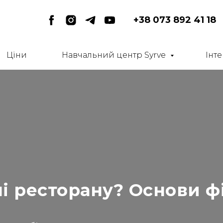
+38 073 892 41 18
Ціни
Навчальний центр Syrve
Інте
і ресторану? Основи ф