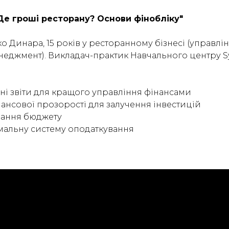
Де гроші ресторану? Основи фінобліку"
 Динара, 15 років у ресторанному бізнесі (управлі
еджмент). Викладач-практик Навчального центру Sy
ні звіти для кращого управління фінансами
ансової прозорості для залучення інвестицій
ування бюджету
мальну систему оподаткування