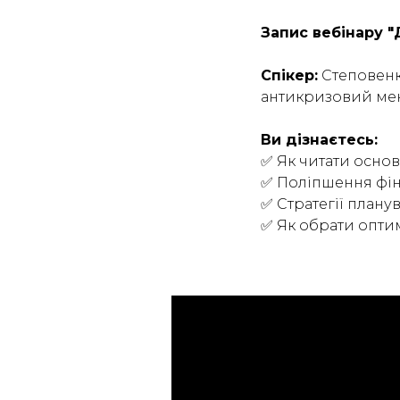
Запис вебінару "
Спікер:
Степовенко
антикризовий мен
Ви дізнаєтесь:
✅ Як читати основ
✅ Поліпшення фін
✅ Стратегії план
✅ Як обрати опти