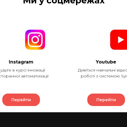
Ми у соцмережах
Instagram
Youtube
удьте в курсі інновації
Дивіться навчальні віде
сторанної автоматизації
роботі з системою Syr
Перейти
Перейти