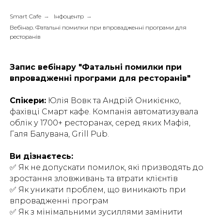
Smart Cafe
→
Інфоцентр
→
Вебінар. Фатальні помилки при впровадженні програми для
ресторанів
Запис вебінару "Фатальні помилки при
впровадженні програми для ресторанів"
Спікери:
Юлія Вовк та Андрій Оникієнко,
фахівці Смарт кафе. Компанія автоматизувала
облік у 1700+ ресторанах, серед яких Мафія,
Галя Балувана, Grill Pub.
Ви дізнаєтесь:
✅ Як не допускати помилок, які призводять до
зростання зловживань та втрати клієнтів
✅ Як уникати проблем, що виникають при
впровадженні програм
✅ Як з мінімальними зусиллями замінити