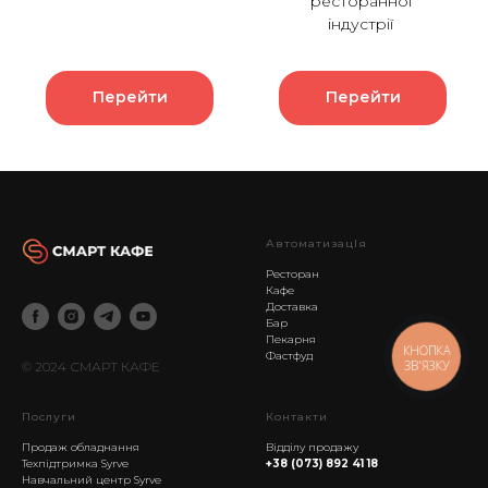
ресторанної
індустрії
Перейти
Перейти
АвтоматизацІя
Ресторан
Кафе
Доставка
Бар
Пекарня
КНОПКА
Фастфуд
ЗВ'ЯЗКУ
© 2024 СМАРТ КАФЕ
Послуги
Контакти
Продаж обладнання
Відділу продажу
Техпідтримка Syrve
+38 (073) 892 41 18
Навчальний центр Syrve
------------------