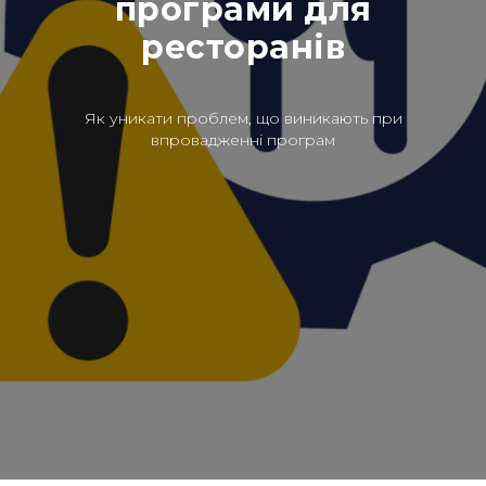
програми для
ресторанів
Як уникати проблем, що виникають при
впровадженні програм