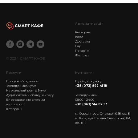
АвтоматизацІя
Ресторан
Кафе
Доставка
Бар
Пекарня
Фастфуд
© 2024 СМАРТ КАФЕ
Послуги
Контакти
Продаж обладнання
Відділу продажу
Техпідтримка Syrve
+38 (073) 892 41 18
Навчальний центр Syrve
------------------
Аудит системи обліку закладу
Техпідтримка
Впровадження системи
08:00 - 24:00
лояльності
+38 (063) 514 82 53
Інтеграції
м. Одеса, пров. Онілової, б.18, оф. 8.
м. Київ, вул. Євгена Сверстюка, 11А,
оф. 1114