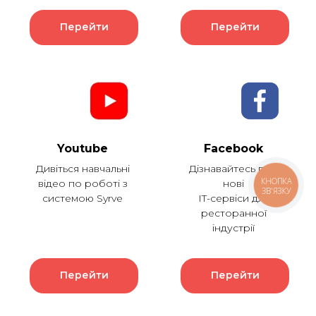
Перейти
Перейти
Youtube
Facebook
Дивіться навчальні
Дізнавайтесь про
КНОПКА
відео по роботі з
нові
ЗВ'ЯЗКУ
системою Syrve
IT-сервіси для
ресторанної
індустрії
Перейти
Перейти