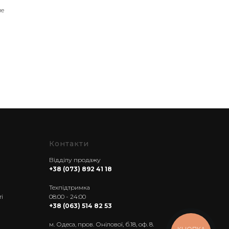
ме
Контакти
Відділу продажу
+38 (073) 892 41 18
------------------
Техпідтримка
і
08:00 - 24:00
+38 (063) 514 82 53
м. Одеса, пров. Онілової, б.18, оф. 8.