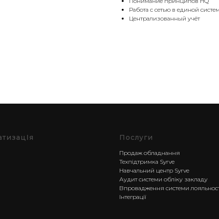
Понимание принципов HQ
Работа с сетью в единой систе
Централизованный учёт
атизацІя
Послуги
Продаж обладнання
Техпідтримка Syrve
Навчальний центр Syrve
Аудит системи обліку закладу
Впровадження системи лояльност
Інтеграції