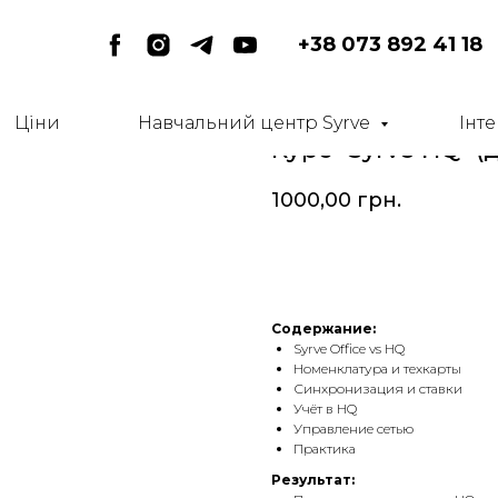
+38 073 892 41 18
Ціни
Навчальний центр Syrve
Інте
Курс "Syrve HQ" (
1000,00
грн.
Записаться
Содержание:
Syrve Office vs HQ
Номенклатура и техкарты
Синхронизация и ставки
Учёт в HQ
Управление сетью
Практика
Результат: