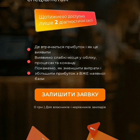
Де втрачається прибуток і як це
виявити
Виявимо слабкі місця у обліку,
процесах та команді
Покажемо, як зменшити витрати і
збільшити прибуток з ВЖЕ наявної
бази
ЗАЛИШИТИ ЗАЯВКУ
0 грн | Для власників і керівників закладів