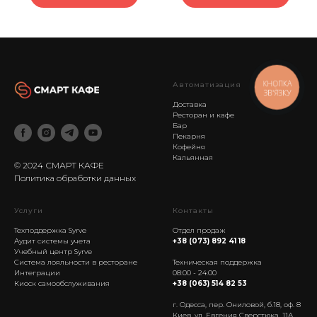
КНОПКА
Автоматизация
ЗВ'ЯЗКУ
Доставка
Ресторан и кафе
Бар
Пекарня
Кофейня
Кальянная
© 2024 СМАРТ КАФЕ
Политика обработки данных
Услуги
Контакты
Техподдержка Syrve
Отдел продаж
Аудит системы учета
+38 (073) 892 41 18
Учебный центр Syrve
----------
Система лояльности в ресторане
Техническая поддержка
Интеграции
08:00 - 24:00
Киоск самообслуживания
+38 (063) 514 82 53
г. Одесса, пер. Ониловой, б.18, оф. 8
Киев, ул. Евгения Сверстюка, 11А,