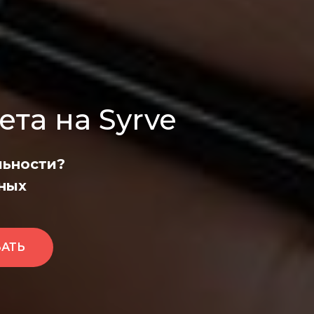
та на Syrve
льности?
ных
ЗАТЬ