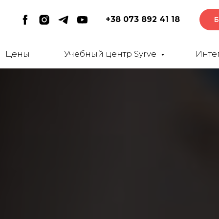
+38 073 892 41 18
Б
Цены
Учебный центр Syrve
Инте