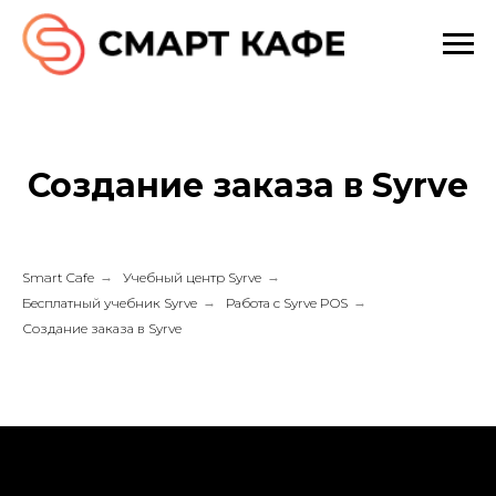
Создание заказа в Syrve
Smart Cafe
→
Учебный центр Syrve
→
Бесплатный учебник Syrve
→
Работа с Syrve POS
→
Создание заказа в Syrve