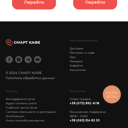
Перейти
Перейти
Автоматизация
Доставка
Ресторан и кафе
Бар
Пекарня
Кофейня
Кальянная
© 2024 СМАРТ КАФЕ
Политика обработки данных
Услуги
Контакты
КНОПКА
ЗВ'ЯЗКУ
Техподдержка Syrve
Отдел продаж
Аудит системы учета
+38 (073) 892 41 18
Учебный центр Syrve
----------
Система лояльности в ресторане
Техническая поддержка
Интеграции
08:00 - 24:00
Киоск самообслуживания
+38 (063) 514 82 53