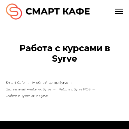
Работа с курсами в
Syrve
Smart Cafe
→
Учебный центр Syrve
→
Бесплатный учебник Syrve
→
Работа с Syrve POS
→
Работа с курсами в Syrve