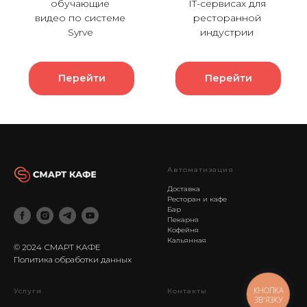
обучающие
IT-сервисах для
видео по системе
ресторанной
Syrve
индустрии
Перейти
Перейти
Автоматизация
Доставка
Ресторан и кафе
Бар
Пекарня
Кофейня
Кальянная
© 2024 СМАРТ КАФЕ
Политика обработки данных
КНОПКА
Услуги
Контакты
ЗВ'ЯЗКУ