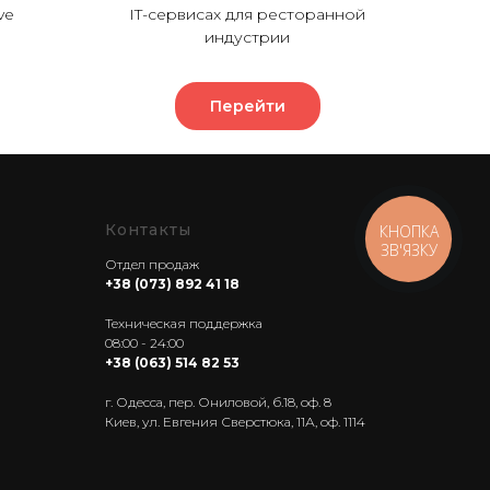
ve
IT-сервисах для ресторанной
индустрии
Перейти
Контакты
КНОПКА
ЗВ'ЯЗКУ
Отдел продаж
+38 (073) 892 41 18
----------
Техническая поддержка
08:00 - 24:00
+38 (063) 514 82 53
г. Одесса, пер. Ониловой, б.18, оф. 8
Киев, ул. Евгения Сверстюка, 11А, оф. 1114