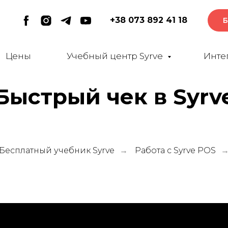
+38 073 892 41 18
Б
Цены
Учебный центр Syrve
Инте
Быстрый чек в Syrv
Бесплатный учебник Syrve
Работа с Syrve POS
→