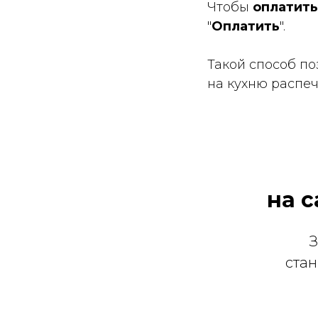
Чтобы
оплатить
"
Оплатить
".
Такой способ по
на кухню распеч
на с
З
стан