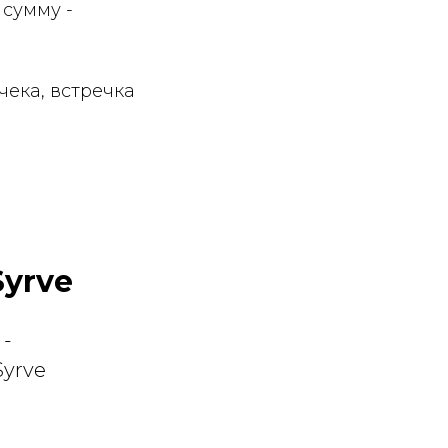
 сумму -
чека, встречка
Syrve
 -
Syrve