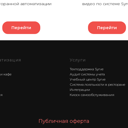
торанной автоматизации
видео по системе Syr
Перейти
Перейти
атизация
Услуги
Техподдержка Syrve
 и кафе
Аудит системы учета
Учебный центр Syrve
Система лояльности в ресторане
Интеграции
ая
Киоск самообслуживания
Публичная оферта