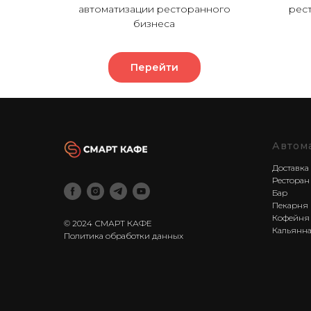
автоматизации ресторанного
рес
бизнеса
Перейти
Автом
Доставка
Ресторан
Бар
Пекарня
Кофейня
© 2024 СМАРТ КАФЕ
Кальянн
Политика обработки данных