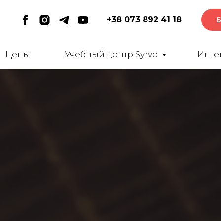
+38 073 892 41 18
Б
Цены
Учебный центр Syrve
Инте