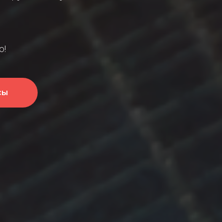
о!
сы