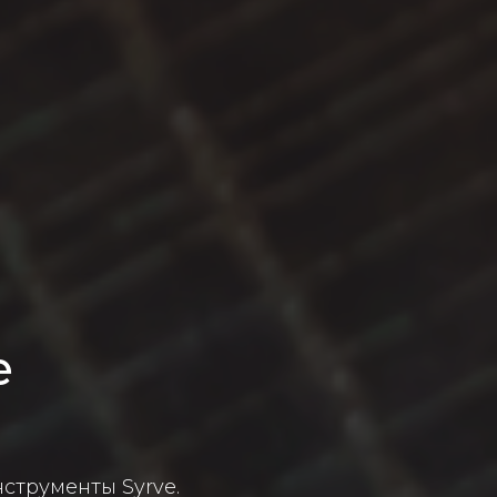
e
струменты Syrve.