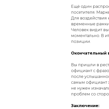
Ещё один распрос
посетителя. Марк
Для воздействия 
временные рамки: 
Человек видит в
моментально. В и
позиции.
Окончательный 
Вы пришли в ресто
официант с фразой
после услышанной 
самым официант з
не нужен изначаль
проблем со сторо
Заключение: