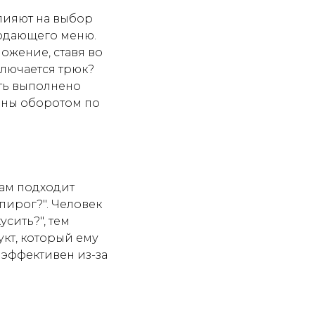
лияют на выбор
родающего меню.
ожение, ставя во
ключается трюк?
ть выполнено
цены оборотом по
вам подходит
пирог?". Человек
сить?", тем
укт, который ему
 эффективен из-за