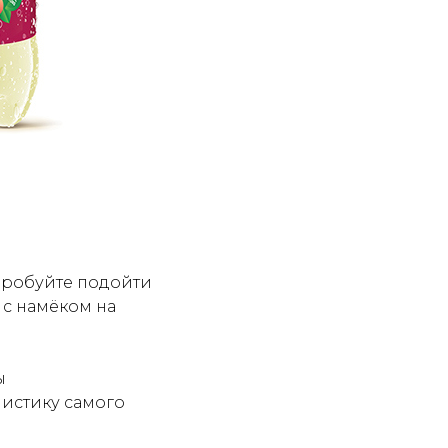
опробуйте подойти
 с намёком на
ы
листику самого