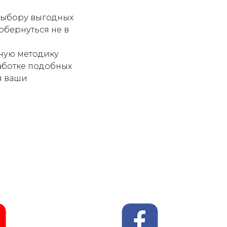
 выбору выгодных
 обернуться не в
ную методику
аботке подобных
я ваши