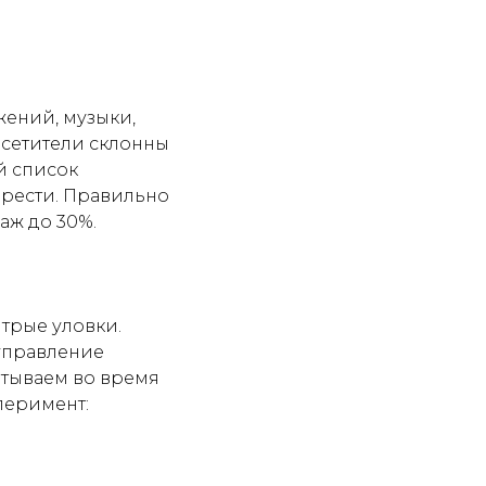
ений, музыки,
осетители склонны
й список
брести. Правильно
ж до 30%.
трые уловки.
управление
ытываем во время
перимент: