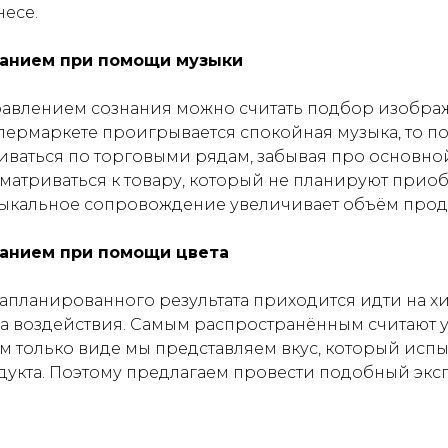
есе.
нанием при помощи музыки
авлением сознания можно считать подбор изображ
супермаркете проигрывается спокойная музыка, то п
ваться по торговыми рядам, забывая про основно
матриваться к товару, который не планируют прио
ыкальное сопровождение увеличивает объём прода
нанием при помощи цвета
апланированного результата приходится идти на хи
а воздействия. Самым распространённым считают 
м только виде мы представляем вкус, который исп
укта. Поэтому предлагаем провести подобный экс