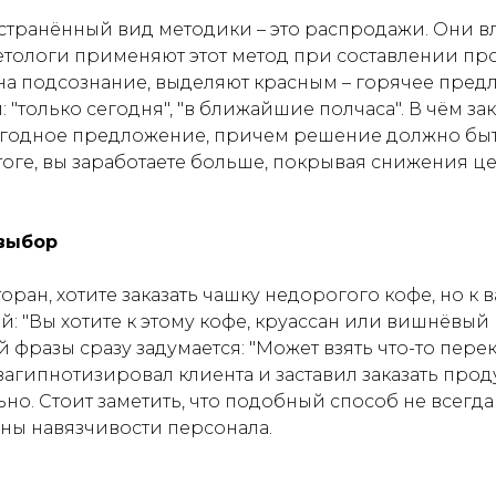
транённый вид методики – это распродажи. Они в
етологи применяют этот метод при составлении п
на подсознание, выделяют красным – горячее предл
"только сегодня", "в ближайшие полчаса". В чём за
ыгодное предложение, причем решение должно бы
тоге, вы заработаете больше, покрывая снижения 
выбор
ран, хотите заказать чашку недорогого кофе, но к 
: "Вы хотите к этому кофе, круассан или вишнёвый 
фразы сразу задумается: "Может взять что-то переку
агипнотизировал клиента и заставил заказать прод
но. Стоит заметить, что подобный способ не всегда
ны навязчивости персонала.