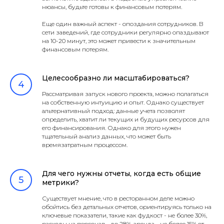
нюансы, будьте готовы к финансовым потерям.
Еще один важный аспект - опоздания сотрудников. В
сети заведений, где сотрудники регулярно опаздывают
на 10-20 минут, это может привести к значительным
финансовым потерям.
Целесообразно ли масштабироваться?
Рассматривая запуск нового проекта, можно полагаться
на собственную интуицию и опыт. Однако существует
альтернативный подход: данные учета позволят
определить, хватит ли текущих и будущих ресурсов для
его финансирования. Однако для этого нужен
тщательный анализ данных, что может быть
времязатратным процессом.
Для чего нужны отчеты, когда есть общие
метрики?
Существует мнение, что в ресторанном деле можно
обойтись без детальных отчетов, ориентируясь только на
ключевые показатели, такие как фудкост - не более 30%,
расходы на персонал - до 28%, аренда - не более 15% от