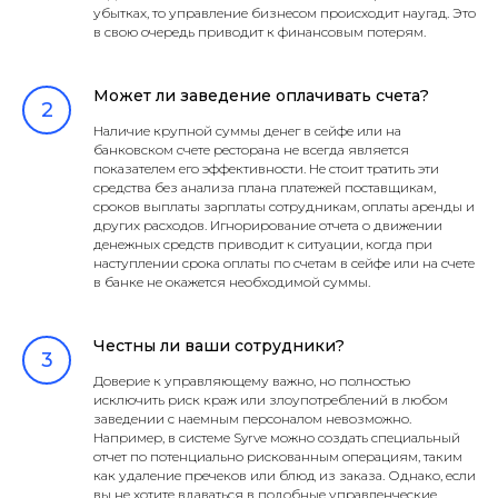
убытках, то управление бизнесом происходит наугад. Это
в свою очередь приводит к финансовым потерям.
Может ли заведение оплачивать счета?
Наличие крупной суммы денег в сейфе или на
банковском счете ресторана не всегда является
показателем его эффективности. Не стоит тратить эти
средства без анализа плана платежей поставщикам,
сроков выплаты зарплаты сотрудникам, оплаты аренды и
других расходов. Игнорирование отчета о движении
денежных средств приводит к ситуации, когда при
наступлении срока оплаты по счетам в сейфе или на счете
в банке не окажется необходимой суммы.
Честны ли ваши сотрудники?
Доверие к управляющему важно, но полностью
исключить риск краж или злоупотреблений в любом
заведении с наемным персоналом невозможно.
Например, в системе Syrve можно создать специальный
отчет по потенциально рискованным операциям, таким
как удаление пречеков или блюд из заказа. Однако, если
вы не хотите вдаваться в подобные управленческие