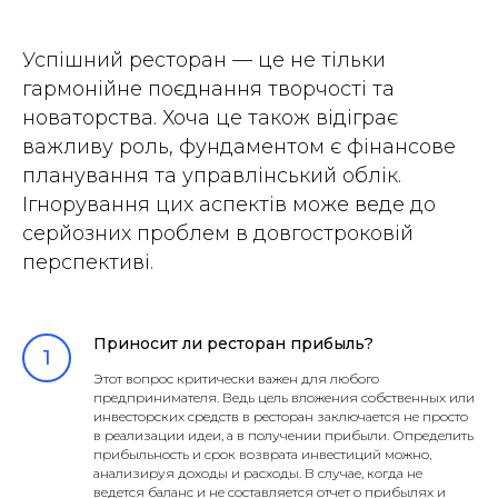
Успішний ресторан — це не тільки
гармонійне поєднання творчості та
новаторства. Хоча це також відіграє
важливу роль, фундаментом є фінансове
планування та управлінський облік.
Ігнорування цих аспектів може веде до
серйозних проблем в довгостроковій
перспективі.
Приносит ли ресторан прибыль?
Этот вопрос критически важен для любого
предпринимателя. Ведь цель вложения собственных или
инвесторских средств в ресторан заключается не просто
в реализации идеи, а в получении прибыли. Определить
прибыльность и срок возврата инвестиций можно,
анализируя доходы и расходы. В случае, когда не
ведется баланс и не составляется отчет о прибылях и