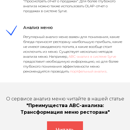
"Просмотреть отчет о продажах". Для более глубокого
анализа можно также использовать OLAP-отчет о
продажах в системе Syrve.
Анализ меню
Регулярный анализ меню важен для понимания, какие
блюда приносят ресторану наибольшую прибыль, какие
не имеют ожидаемого попита, а какие вообще стоит
исключить из меню. Существует несколько методов
анализа меню. Например,
ABC-анализ в системе Syrve
предоставит необходимую информацию, но для более
глубокого понимания эффективности меню
рекомендуется проводить
портфельный анализ
.
О сервисе анализ меню читайте в нашей статье
"Преимущества ABC-анализа:
Трансформация меню ресторана"
Читать