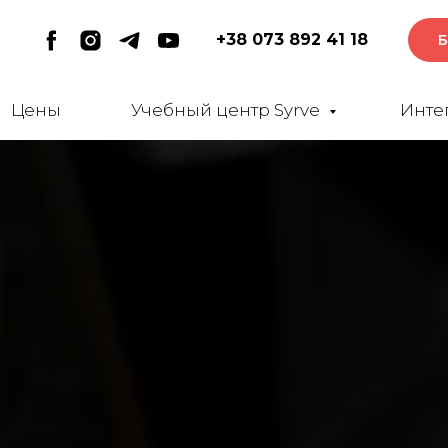
+38 073 892 41 18
Б
Цены
Учебный центр Syrve
Инте