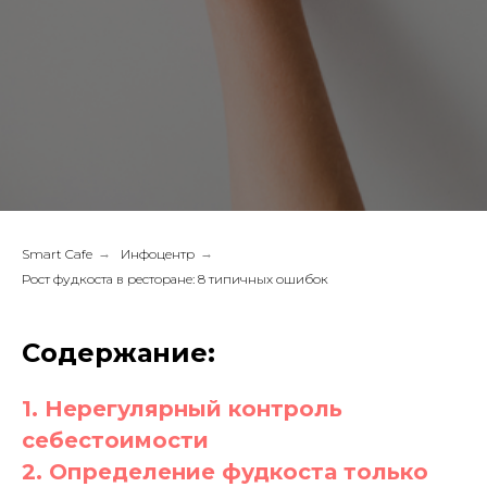
Smart Cafe
→
Инфоцентр
→
Рост фудкоста в ресторане: 8 типичных ошибок
Содержание:
1. Нерегулярный контроль
себестоимости
2. Определение фудкоста только